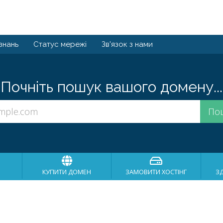
знань
Статус мережі
Зв'язок з нами
Почніть пошук вашого домену...
КУПИТИ ДОМЕН
ЗАМОВИТИ ХОСТІНГ
З