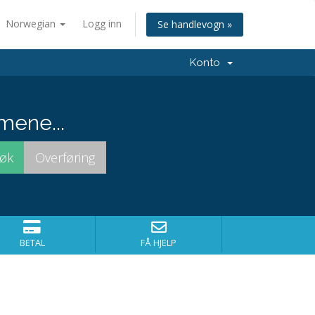
Norwegian
Logg inn
Se handlevogn »
Konto
mene...
BETAL
FÅ HJELP