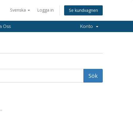
Svenska
Logga in
Se kundvagnen
a Oss
Konto
..