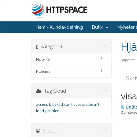
Hem - Kundavdelning
Butik
Nyheter
Hjä
Kategorier
2
How-To
Support
2
Policies
Tag Cloud
visa
access
blocked
can't access
doesn't
UnBlo
load
problem
Our serve
Support