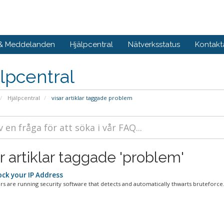
 & Meddelanden
Hjälpcentral
Nätverksstatus
Kontakt
lpcentral
Hjälpcentral
visar artiklar taggade problem
r artiklar taggade 'problem'
ck your IP Address
rs are running security software that detects and automatically thwarts bruteforce.